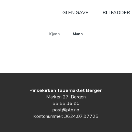
GI EN GAVE
BLI FADDER
Shivam Chaudhery
Kjønn
Mann
Pinsekirken Tabernaklet Bergen
Marken 27, Bergen
55 55 36 80
post@ptb.no
Kontonummer: 3624.07.97725